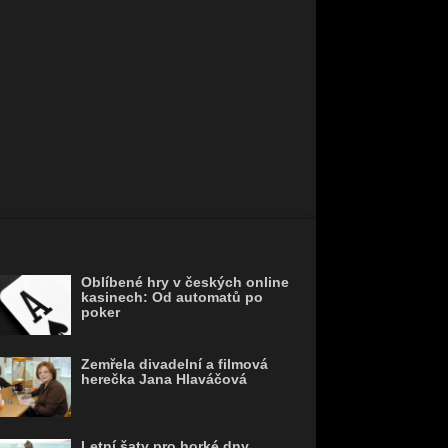
Oblíbené hry v českých online
kasinech: Od automatů po
poker
Zemřela divadelní a filmová
herečka Jana Hlaváčová
Letní šaty pro horké dny