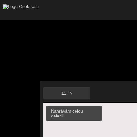
11
/
?
Nahrávám celou
galerii...