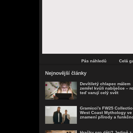
Pás náhledů
Celá ga
Save
Nejnovější články
Devítiletý chlapec málem
zemřel kvůli nabíječce – r
teď varují celý svět
Gramicci’s FW25 Collectio
West Coast Mythology ve
znamení přírody a funkčno
Hračky pro děti? Jedině z