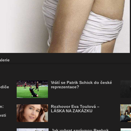
lerie
Vrátí se Patrik Schick do české
odiče
reprezentace?
n:
Rozhovor Eva Toulová –
LÁSKA NA ZAKÁZKU
sti
Jak vybrat správnou Reebok