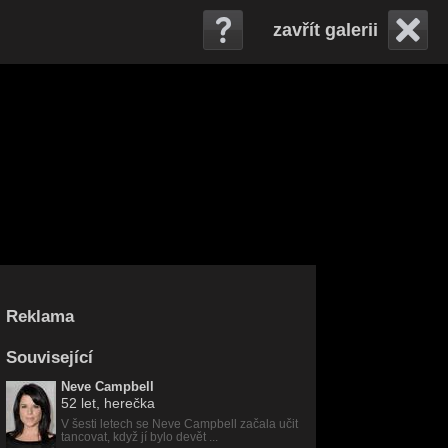
zavřít galerii
Reklama
Související
Neve Campbell
52 let
, herečka
V šesti letech se Neve Campbell začala učit
tancovat, když jí bylo devět ...