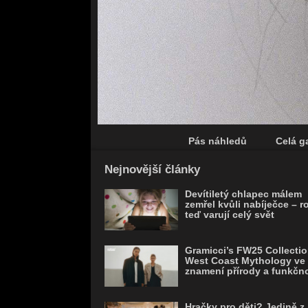
Pás náhledů
Celá ga
Save
Nejnovější články
Devítiletý chlapec málem
zemřel kvůli nabíječce – r
teď varují celý svět
Gramicci’s FW25 Collectio
West Coast Mythology ve
znamení přírody a funkčno
Hračky pro děti? Jedině z