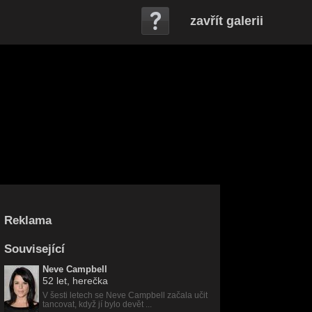
zavřít galerii
Reklama
Související
Neve Campbell
52 let
, herečka
V šesti letech se Neve Campbell začala učit
tancovat, když jí bylo devět ...