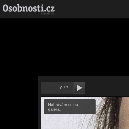
10
/
?
Nahrávám celou
galerii...