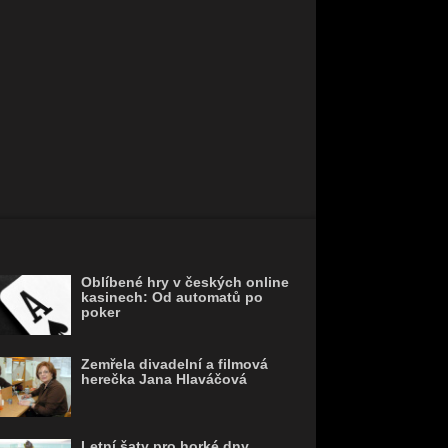
Oblíbené hry v českých online
kasinech: Od automatů po
poker
Zemřela divadelní a filmová
herečka Jana Hlaváčová
Letní šaty pro horké dny