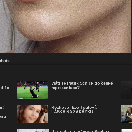
lerie
Vrátí se Patrik Schick do české
odiče
reprezentace?
n:
Rozhovor Eva Toulová –
LÁSKA NA ZAKÁZKU
sti
Jak vybrat správnou Reebok